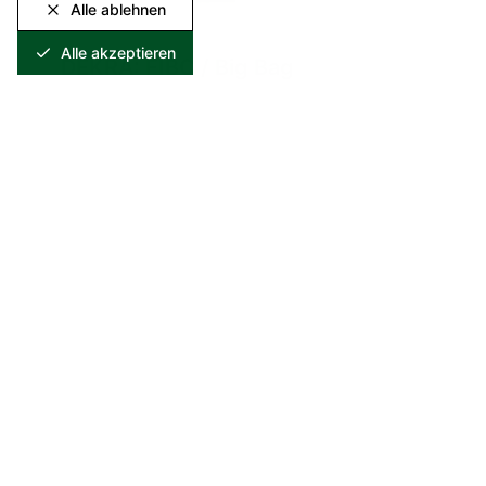
Alle ablehnen
Alle akzeptieren
DEKRA: FIBC / Big Bag
Download-Link für dieses Zertifikat wird auf
Anfrage zur Verfügung gestellt.
Download auf Anfrage erhältlich.
ISO 45001:2018
Ausgestellt von
:
SGS
Zertifizierung des
Arbeitsschutzmanagementsystems für
Entwicklung und Anwendung von
Verarbeitungsverfahren für metallhaltige
Materialien (Abfälle) und damit verbundene
Dienstleistungen; Herstellung und Vertrieb