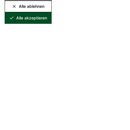
Alle ablehnen
Alle akzeptieren
Spezialist für Recycling und Verwertung metallhaltiger
Reststoffe. Seit über 25 Jahren setzen wir Maßstäbe in der