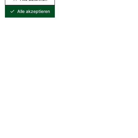
Paletten.
Alle akzeptieren
Ihre Vorteile
Profitieren Sie von unserem
umfassenden Serviceangebot und
langjähriger Erfahrung.