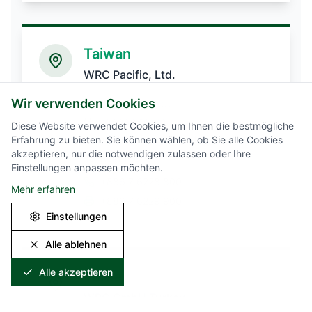
Taiwan
WRC Pacific, Ltd.
20, Bengong Rd.
Wir verwenden Cookies
Gangshan town
Diese Website verwendet Cookies, um Ihnen die bestmögliche
820 Kaohsiung Country,
Erfahrung zu bieten. Sie können wählen, ob Sie alle Cookies
akzeptieren, nur die notwendigen zulassen oder Ihre
Taiwan R.O.C.
Einstellungen anpassen möchten.
+886 7 6228 800
Mehr erfahren
+886 7 6229 900
Einstellungen
Alle ablehnen
Alle akzeptieren
Turkey
WRC GmbH Turkey