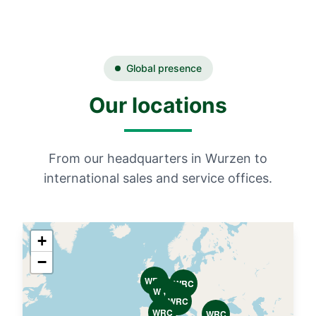
Global presence
Our locations
From our headquarters in Wurzen to
international sales and service offices.
+
−
WRC
WRC
WRC
WRC
WRC
WRC
WRC
WRC