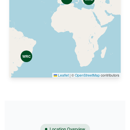
WRC
Leaflet
|
©
OpenStreetMap
contributors
Location Overview